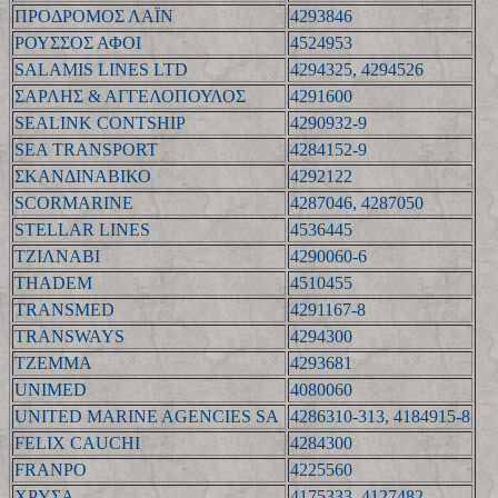
ΠΡΟΔΡΟΜΟΣ ΛΑΪΝ
4293846
ΡΟΥΣΣΟΣ ΑΦΟΙ
4524953
SALAMIS LINES LTD
4294325, 4294526
ΣΑΡΛΗΣ & ΑΓΓΕΛΟΠΟΥΛΟΣ
4291600
SEALINK CONTSHIP
4290932-9
SEA TRANSPORT
4284152-9
ΣΚΑΝΔΙΝΑΒΙΚΟ
4292122
SCORMARINE
4287046, 4287050
STELLAR LINES
4536445
ΤΖΙΛΝΑΒΙ
4290060-6
THADEM
4510455
TRANSMED
4291167-8
TRANSWAYS
4294300
ΤΖΕΜΜΑ
4293681
UNIMED
4080060
UNITED MARINE AGENCIES SA
4286310-313, 4184915-8
FELIX CAUCHI
4284300
FRANPO
4225560
ΧΡΥΣΑ
4175333, 4127482