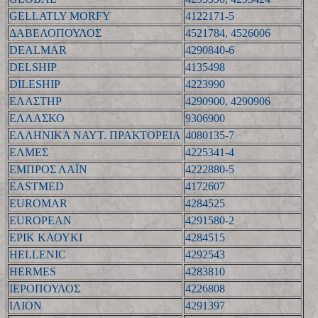
GELLATLY MORFY
4122171-5
ΔΑΒΕΛΟΠΟΥΛΟΣ
4521784, 4526006
DEALMAR
4290840-6
DELSHIP
4135498
DILESHIP
4223990
ΕΛΑΣΤΗΡ
4290900, 4290906
ΕΛΛΑΣΚΟ
9306900
ΕΛΛΗΝΙΚΑ ΝΑΥΤ. ΠΡΑΚΤΟΡΕΙΑ
4080135-7
ΕΛΜΕΣ
4225341-4
ΕΜΠΡΟΣ ΛΑΪΝ
4222880-5
EASTMED
4172607
EUROMAR
4284525
EUROPEAN
4291580-2
ΕΡΙΚ ΚΑΟΥΚΙ
4284515
HELLENIC
4292543
HERMES
4283810
ΙΕΡΟΠΟΥΛΟΣ
4226808
ΙΛΙΟΝ
4291397