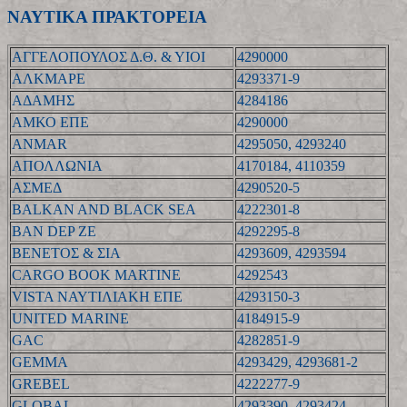
ΝΑΥΤΙΚΑ ΠΡΑΚΤΟΡΕΙΑ
ΑΓΓΕΛΟΠΟΥΛΟΣ Δ.Θ. & ΥΙΟΙ
4290000
ΑΛΚΜΑΡΕ
4293371-9
ΑΔΑΜΗΣ
4284186
ΑΜΚΟ ΕΠΕ
4290000
ANMAR
4295050, 4293240
ΑΠΟΛΛΩΝΙΑ
4170184, 4110359
ΑΣΜΕΔ
4290520-5
BALKAN AND BLACK SEA
4222301-8
BAN DEP ZE
4292295-8
ΒΕΝΕΤΟΣ & ΣΙΑ
4293609, 4293594
CARGO BOOK MARTINE
4292543
VISTA ΝΑΥΤΙΛΙΑΚΗ ΕΠΕ
4293150-3
UNITED MARINE
4184915-9
GAC
4282851-9
GEMMA
4293429, 4293681-2
GREBEL
4222277-9
GLOBAL
4293390, 4293424