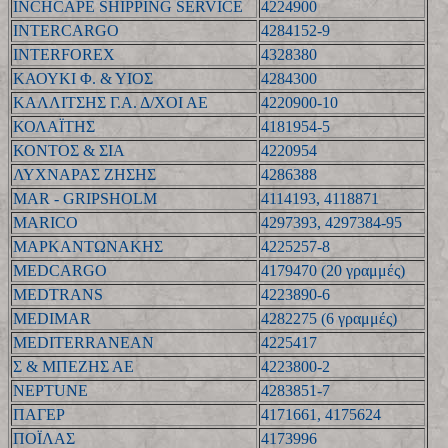
INCHCAPE SHIPPING SERVICE
4224900
INTERCARGO
4284152-9
INTERFOREX
4328380
ΚΑΟΥΚΙ Φ. & ΥΙΟΣ
4284300
ΚΑΛΛΙΤΣΗΣ Γ.Α. Δ/ΧΟΙ ΑΕ
4220900-10
ΚΟΛΑΪΤΗΣ
4181954-5
ΚΟΝΤΟΣ & ΣΙΑ
4220954
ΛΥΧΝΑΡΑΣ ΖΗΣΗΣ
4286388
MAR - GRIPSHOLM
4114193, 4118871
MARICO
4297393, 4297384-95
ΜΑΡΚΑΝΤΩΝΑΚΗΣ
4225257-8
MEDCARGO
4179470 (20 γραμμές)
MEDTRANS
4223890-6
MEDIMAR
4282275 (6 γραμμές)
MEDITERRANEAN
4225417
Σ & ΜΠΕΖΗΣ ΑΕ
4223800-2
NEPTUNE
4283851-7
ΠΑΓΕΡ
4171661, 4175624
ΠΟΪΛΑΣ
4173996